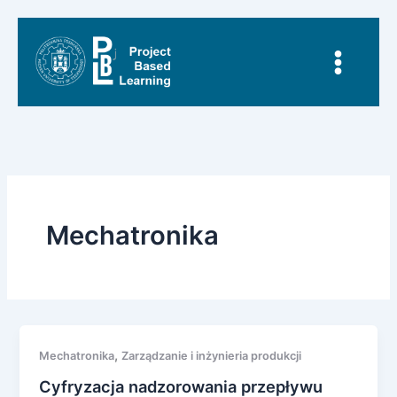
Przejdź
do
treści
Mechatronika
,
Mechatronika
Zarządzanie i inżynieria produkcji
Cyfryzacja nadzorowania przepływu