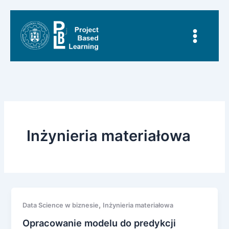
Przejdź
do
treści
Inżynieria materiałowa
,
Data Science w biznesie
Inżynieria materiałowa
Opracowanie modelu do predykcji